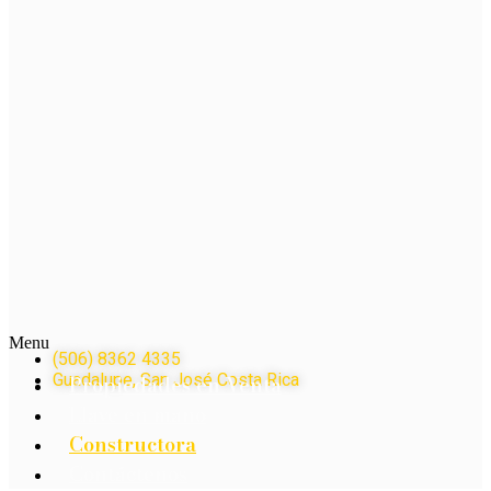
Menu
(506) 8362 4335
Guadalupe, San José Costa Rica
Propiedades en Venta
Llave en mano
Constructora
Contáctenos