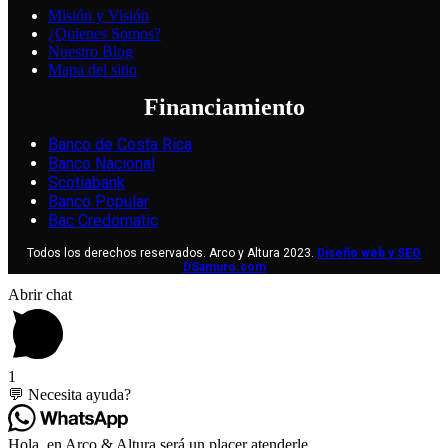
Misión y Visión
¿Quienes Somos?
Nuestro Blog
Mapa del sitio
Financiamiento
Banco de Costa Rica
Banco Nacional
Scotiabank
Banco Popular
Bac Credomatic
Todos los derechos reservados. Arco y Altura 2023.
Diseño web y SEO
DSamuro.com
Abrir chat
1
💬 Necesita ayuda?
Hola, en Arco & Altura será un placer atenderle