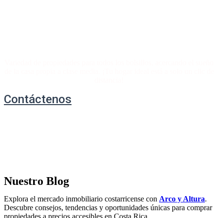
La propiedad de sus sueños,
a precios accesibles
Variedad de propiedades para todos los bolsillos, acercando el sueño
de la casa propia a clase media. ¡Tu hogar ideal está a solo un clic de
distancia!
Contáctenos
Nuestro Blog
Explora el mercado inmobiliario costarricense con
Arco y Altura
.
Descubre consejos, tendencias y oportunidades únicas para comprar
propiedades a precios accesibles en Costa Rica.