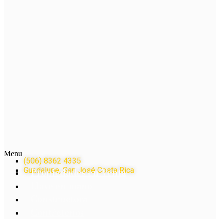
Menu
(506) 8362 4335
Guadalupe, San José Costa Rica
Propiedades en Venta
Llave en mano
Constructora
Contáctenos